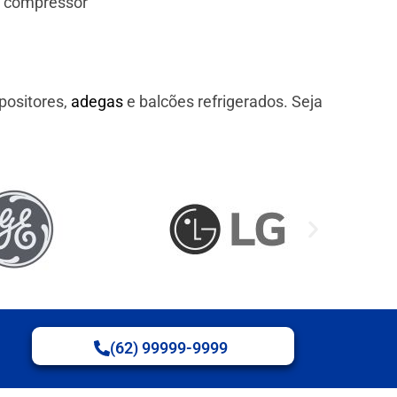
e compressor
positores,
adegas
e balcões refrigerados. Seja
(62) 99999-9999