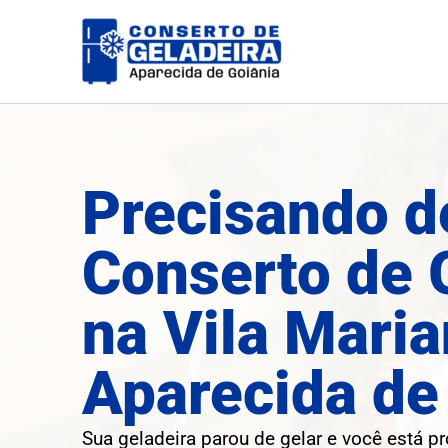
Ir
para
o
conteúdo
Precisando d
Conserto de 
na Vila Mari
Aparecida de
Sua geladeira parou de gelar e você está p