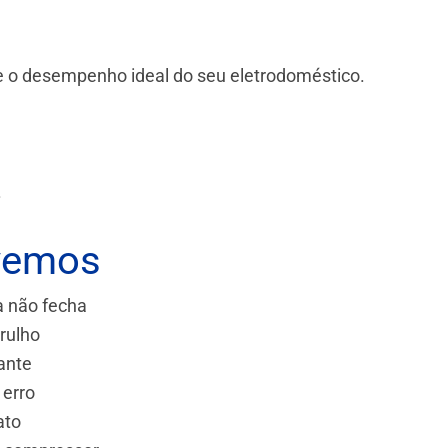
 e o desempenho ideal do seu eletrodoméstico.
.
vemos
a não fecha
rulho
ante
 erro
ato