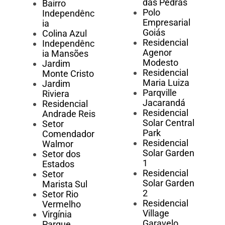
das Pedras
Bairro
Polo
Independênc
Empresarial
ia
Goiás
Colina Azul
Residencial
Independênc
Agenor
ia Mansões
Modesto
Jardim
Residencial
Monte Cristo
Maria Luiza
Jardim
Parqville
Riviera
Jacarandá
Residencial
Residencial
Andrade Reis
Solar Central
Setor
Park
Comendador
Residencial
Walmor
Solar Garden
Setor dos
1
Estados
Residencial
Setor
Solar Garden
Marista Sul
2
Setor Rio
Residencial
Vermelho
Village
Virgínia
Garavelo
Parque