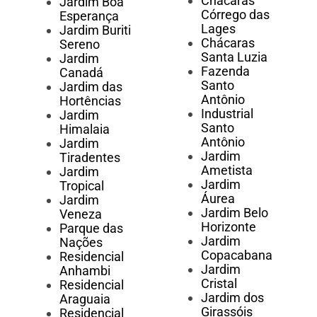
Chácaras
Jardim Boa
Córrego das
Esperança
Lages
Jardim Buriti
Chácaras
Sereno
Santa Luzia
Jardim
Fazenda
Canadá
Santo
Jardim das
Antônio
Hortências
Industrial
Jardim
Santo
Himalaia
Antônio
Jardim
Jardim
Tiradentes
Ametista
Jardim
Jardim
Tropical
Áurea
Jardim
Jardim Belo
Veneza
Horizonte
Parque das
Jardim
Nações
Copacabana
Residencial
Jardim
Anhambi
Cristal
Residencial
Jardim dos
Araguaia
Girassóis
Residencial