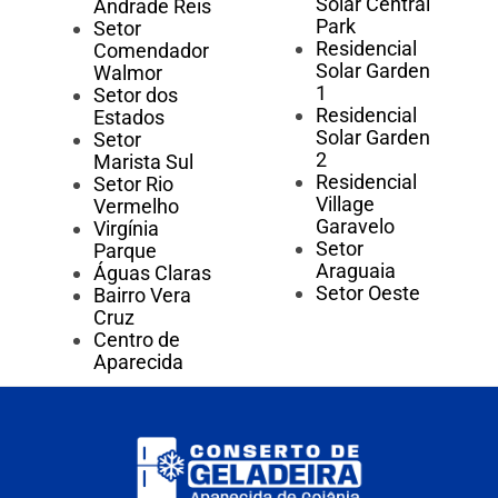
Solar Central
Andrade Reis
Park
Setor
Residencial
Comendador
Solar Garden
Walmor
1
Setor dos
Residencial
Estados
Solar Garden
Setor
2
Marista Sul
Residencial
Setor Rio
Village
Vermelho
Garavelo
Virgínia
Setor
Parque
Araguaia
Águas Claras
Setor Oeste
Bairro Vera
Cruz
Centro de
Aparecida