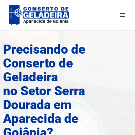
Ir
para
o
conteúdo
Precisando de
Conserto de
Geladeira
no Setor Serra
Dourada em
Aparecida de
Goiânia?