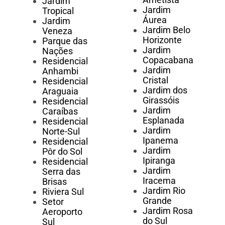
Jardim
Jardim
Tropical
Áurea
Jardim
Jardim Belo
Veneza
Horizonte
Parque das
Jardim
Nações
Copacabana
Residencial
Jardim
Anhambi
Cristal
Residencial
Jardim dos
Araguaia
Girassóis
Residencial
Jardim
Caraíbas
Esplanada
Residencial
Jardim
Norte-Sul
Ipanema
Residencial
Jardim
Pôr do Sol
Ipiranga
Residencial
Jardim
Serra das
Iracema
Brisas
Jardim Rio
Riviera Sul
Grande
Setor
Jardim Rosa
Aeroporto
do Sul
Sul