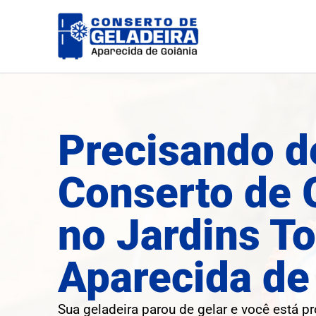
Ir
para
o
conteúdo
Precisando d
Conserto de 
no Jardins T
Aparecida de
Sua geladeira parou de gelar e você está p