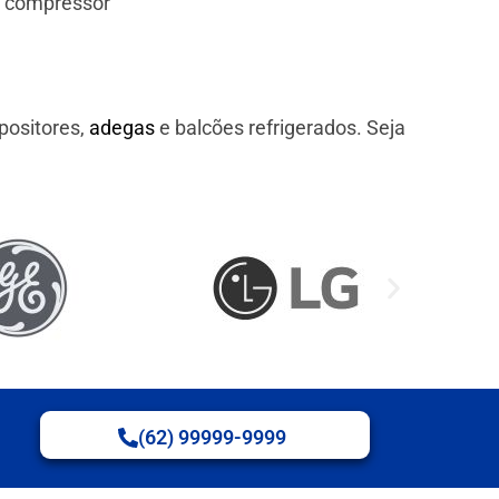
e compressor
positores,
adegas
e balcões refrigerados. Seja
(62) 99999-9999