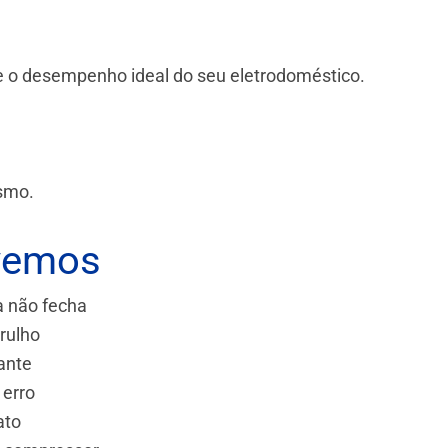
 e o desempenho ideal do seu eletrodoméstico.
ismo.
vemos
a não fecha
rulho
ante
 erro
ato