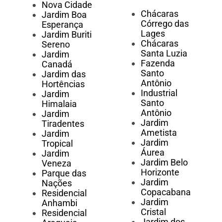
Nova Cidade
Chácaras
Jardim Boa
Córrego das
Esperança
Lages
Jardim Buriti
Chácaras
Sereno
Santa Luzia
Jardim
Fazenda
Canadá
Santo
Jardim das
Antônio
Hortências
Industrial
Jardim
Santo
Himalaia
Antônio
Jardim
Jardim
Tiradentes
Ametista
Jardim
Jardim
Tropical
Áurea
Jardim
Jardim Belo
Veneza
Horizonte
Parque das
Jardim
Nações
Copacabana
Residencial
Jardim
Anhambi
Cristal
Residencial
Jardim dos