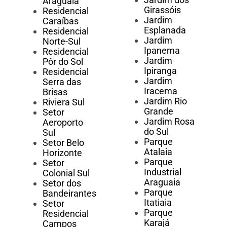
Araguaia
Girassóis
Residencial
Jardim
Caraíbas
Esplanada
Residencial
Jardim
Norte-Sul
Ipanema
Residencial
Jardim
Pôr do Sol
Ipiranga
Residencial
Jardim
Serra das
Iracema
Brisas
Jardim Rio
Riviera Sul
Grande
Setor
Jardim Rosa
Aeroporto
do Sul
Sul
Parque
Setor Belo
Atalaia
Horizonte
Parque
Setor
Industrial
Colonial Sul
Araguaia
Setor dos
Parque
Bandeirantes
Itatiaia
Setor
Parque
Residencial
Karajá
Campos