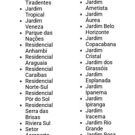
Jardim
Tiradentes
Ametista
Jardim
Jardim
Tropical
Áurea
Jardim
Jardim Belo
Veneza
Horizonte
Parque das
Jardim
Nações
Copacabana
Residencial
Jardim
Anhambi
Cristal
Residencial
Jardim dos
Araguaia
Girassóis
Residencial
Jardim
Caraíbas
Esplanada
Residencial
Jardim
Norte-Sul
Ipanema
Residencial
Jardim
Pôr do Sol
Ipiranga
Residencial
Jardim
Serra das
Iracema
Brisas
Jardim Rio
Riviera Sul
Grande
Setor
Jardim Rosa