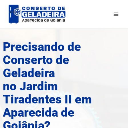
Ir
para
o
conteúdo
Precisando de
Conserto de
Geladeira
no Jardim
Tiradentes II em
Aparecida de
Goiânia?