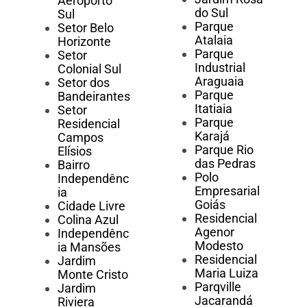
Aeroporto
do Sul
Sul
Parque
Setor Belo
Atalaia
Horizonte
Parque
Setor
Industrial
Colonial Sul
Araguaia
Setor dos
Parque
Bandeirantes
Itatiaia
Setor
Parque
Residencial
Karajá
Campos
Parque Rio
Elísios
das Pedras
Bairro
Polo
Independênc
Empresarial
ia
Goiás
Cidade Livre
Residencial
Colina Azul
Agenor
Independênc
Modesto
ia Mansões
Residencial
Jardim
Maria Luiza
Monte Cristo
Parqville
Jardim
Jacarandá
Riviera